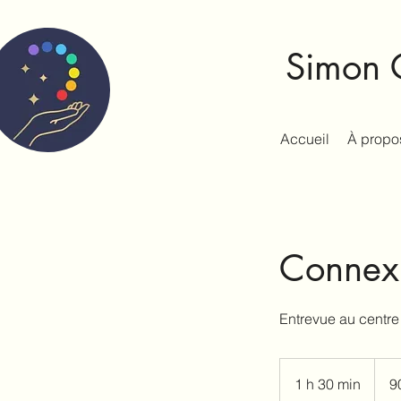
Simon C
Accueil
À propo
Connexi
Entrevue au centre 
90$
+
1 h 30 min
1
9
txs