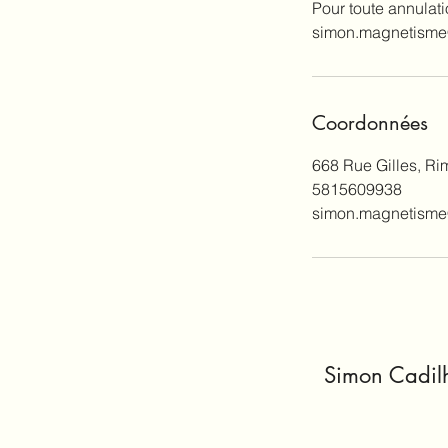
Pour toute annulat
simon.magnetism
Coordonnées
668 Rue Gilles, R
5815609938
simon.magnetism
Simon Cadilh