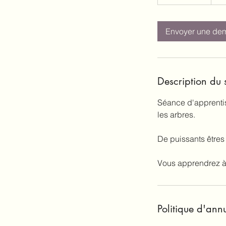
3
0
m
Envoyer une de
i
n
Description du 
Séance d'apprentiss
les arbres.
De puissants êtres
Vous apprendrez à l
Politique d'ann