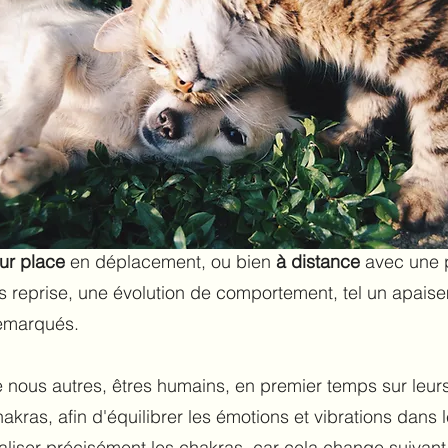
ur place
en déplacement, ou bien
à
distance
avec une 
urs reprise, une évolution de comportement, tel un apaise
remarqués.
 nous autres, êtres humains, en premier temps sur leur
kras, afin d'équilibrer les émotions et vibrations dans le
aliser précisément les chakras, car cela change suivant 