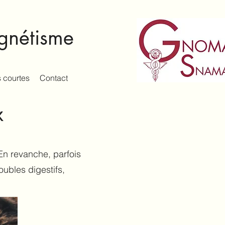
agnétisme
 courtes
Contact
x
En revanche, parfois
oubles digestifs,