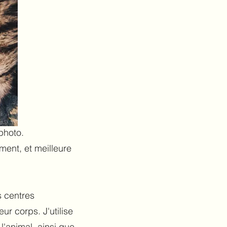
photo.
ment, et meilleure
s centres
ur corps. J'utilise
l'animal, ainsi que