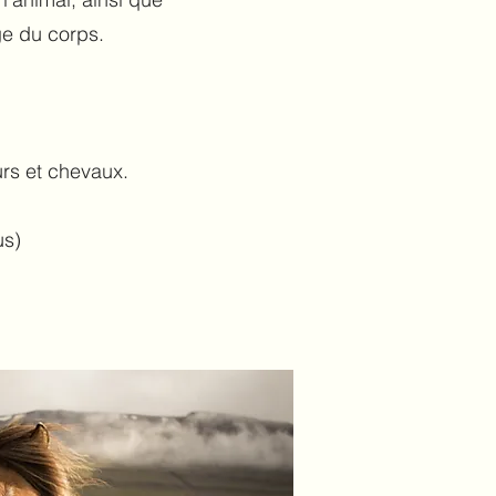
age du corps.
urs et chevaux.
us)